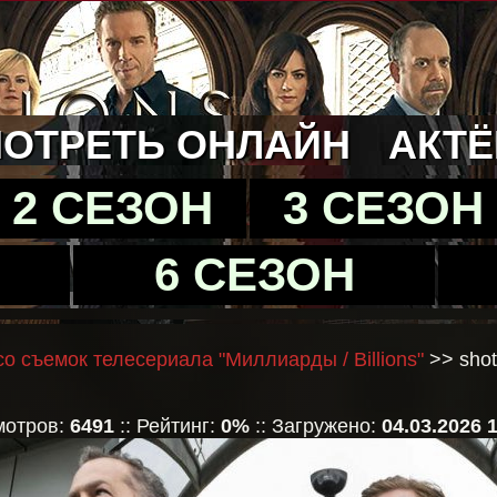
ОТРЕТЬ ОНЛАЙН
АКТ
2 СЕЗОН
3 СЕЗОН
6 СЕЗОН
о съемок телесериала "Миллиарды / Billions"
>> shot
мотров:
6491
:: Рейтинг:
0%
:: Загружено:
04.03.2026 