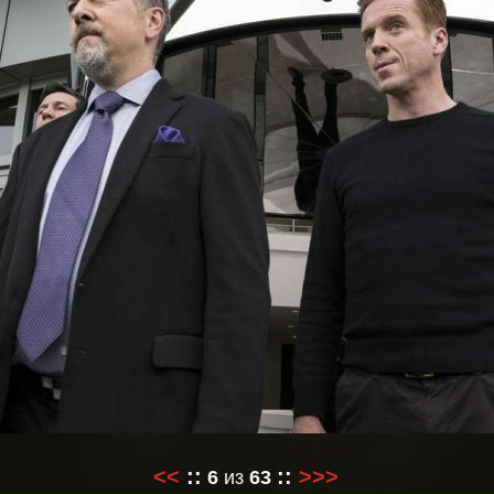
<<
::
::
>>>
6
из
63