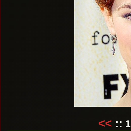
<<
::
1