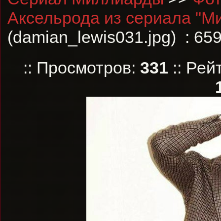
Аксельрода из сериала "М
(damian_lewis031.jpg) : 65
:: Просмотров:
331
:: Рей