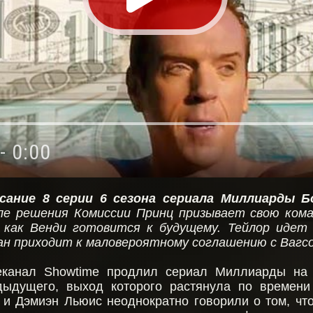
- 0:00
сание 8 серии 6 сезона сериала Миллиарды
Б
ле решения Комиссии Принц призывает свою кома
 как Венди готовится к будущему. Тейлор идет 
ан приходит к маловероятному соглашению с Вагс
еканал Showtime продлил сериал Миллиарды на
дыдущего, выход которого растянула по времени
 и Дэмиэн Льюис неоднократно говорили о том, чт