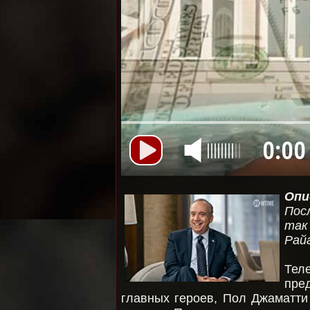
0:00
Опи
Пос
так
Рай
Тел
пре
главных героев, Пол Джаматти