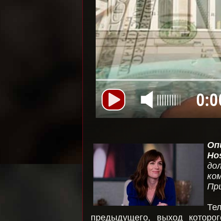
0:0
Оп
Ho
до
ко
При
Те
предыдущего, выход которо